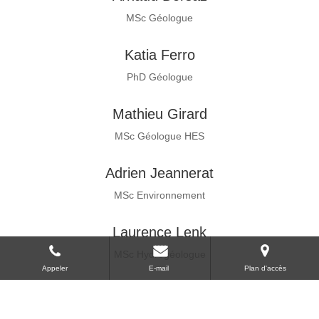
MSc Géologue
Katia Ferro
PhD Géologue
Mathieu Girard
MSc Géologue HES
Adrien Jeannerat
MSc Environnement
Laurence Lenk
MSc Hydrogéologue
Appeler
E-mail
Plan d'accès
Sarah Morisod
MSc Géologue